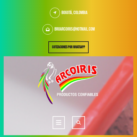
Saltar
al
Bogotá, Colombia
contenido
broarcoiris@hotmail.com
SOLICITA
Cotizaciones por whatsapp
UNA
CITA
Botón
de