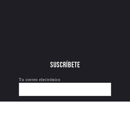
Suscríbete
Tu correo electrónico