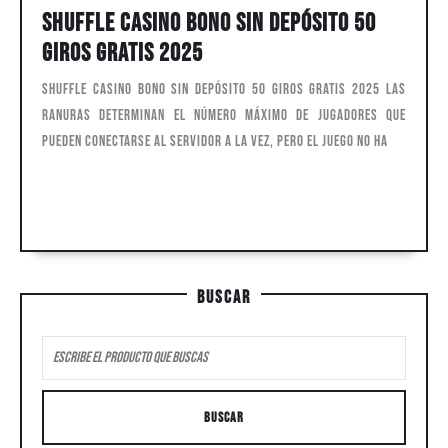
Shuffle Casino Bono Sin Depósito 50
Shuffle
Giros Gratis 2025
Casino
Shuffle Casino Bono Sin Depósito 50 Giros Gratis 2025 Las
Bono
ranuras determinan el número máximo de jugadores que
Sin
pueden conectarse al servidor a la vez, pero el juego no ha
Depósito
50
Cotizaciones
Cotizaciones por whatsapp
por
Giros
whatsapp
Gratis
2025
Buscar
Buscar
por: