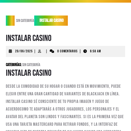
apertura
Instalar Casino
Sin categoría
Instalar Casino
20/06/2025
20/06/2025
|
|
0 comentarios
|
6:58 AM
Categorías:
Sin categoría
Instalar Casino
Desde la comodidad de su hogar o cuando está en movimiento, puede
elegir entre una gran cantidad de variantes de Blackjack en línea.
Instalar casino sé consciente de tu propia imagen y juego de
acuerdocomo te adaptarás a otros jugadores, los personajes y el
avatar del planeta son lindos y fascinantes. Si es la primera vez que
usa una tarjeta MasterCard para retirar fondos, y la interfaz de