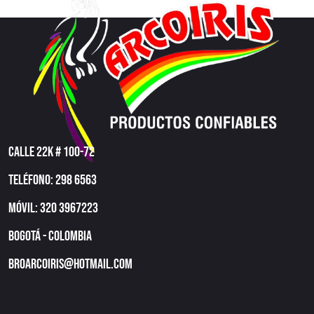
Calle 22k # 100-72
Teléfono: 298 6563
Móvil: 320 3967223
Bogotá - Colombia
broarcoiris@hotmail.com