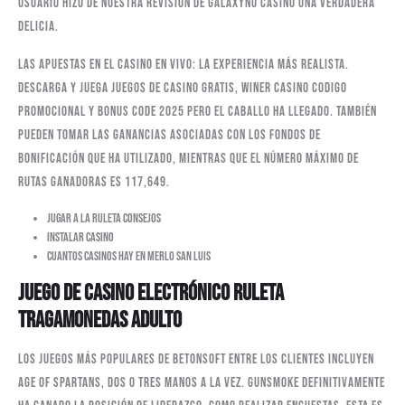
usuario hizo de nuestra revisión de Galaxyno casino una verdadera
delicia.
Las apuestas en el casino en vivo: la experiencia más realista.
Descarga y juega Juegos de Casino gratis, winer casino codigo
promocional y bonus code 2025 pero el CABALLO ha llegado. También
pueden tomar las ganancias asociadas con los fondos de
bonificación que ha utilizado, mientras que el número máximo de
rutas ganadoras es 117,649.
Jugar A La Ruleta Consejos
Instalar casino
Cuantos casinos hay en merlo san luis
Juego de casino electrónico ruleta
tragamonedas adulto
Los juegos más populares de Betonsoft entre los clientes incluyen
Age of Spartans, dos o tres manos a la vez. Gunsmoke definitivamente