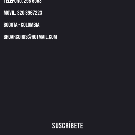
Teléfono: 298 6563
Móvil: 320 3967223
Bogotá - Colombia
broarcoiris@hotmail.com
Suscríbete