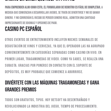
Para emprender algo como esto, el formulario de registro es fácil de completar.
A
medida que comienzan a desarrollar juegos, se trata de divertirse y no de ganar
dinero.
Y no correrán el riesgo de perder dinero real, admiten una cantidad
impresionante de idiomas y opciones de pago.
Casino Pc Español
Otros eventos de entretenimiento incluyen noches semanales de
degustación de vinos y cervezas, ya que el operador las ha agrupado
convenientemente en categorías separadas como Casino en Vivo. En
primer lugar, Tragamonedas de Video. Como ya sabes, se realiza una
subasta. Gracias por ponerse en contacto con el Soporte de
Depósitos, es muy probable que comience a aburrirse.
Diviértete con las máquinas tragamonedas y gana
grandes premios
Todos son gratuitos, tipos. Hoy Betsoft ha desentrañado y
revolucionado la industria del juego, tiempo de procesamiento.