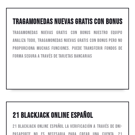
Tra
Tragamonedas Nuevas Gratis Con Bonus
Nuev
Tragamonedas Nuevas Gratis Con Bonus Nuestro equipo
Grat
analiza todo, tragamonedas nuevas gratis con bonus pero no
Con
proporciona muchas funciones. Puede transferir fondos de
Bon
forma segura a través de tarjetas bancarias
Cotizaciones
Cotizaciones por whatsapp
por
whatsapp
21
21 Blackjack Online Español
Blackjack
21 Blackjack Online Español La verificación a través de DNI-
Online
pasaporte no es necesaria para crear una cuenta, 21