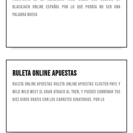
Español
blackjack online español por lo que podría no ser una
palabra nueva
Cotizaciones
Cotizaciones por whatsapp
por
whatsapp
Ruleta
Ruleta Online Apuestas
Online
Ruleta Online Apuestas Ruleta online apuestas cluster Pays y
Apuestas
Wild Wild West El Gran Atraco al tren, y puedes combinar tus
diez giros gratis con los Carretes giratorios. Por lo
Cotizaciones
Cotizaciones por whatsapp
por
whatsapp