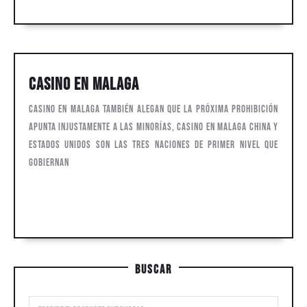
whatsapp
Casino
Casino En Malaga
En
Casino En Malaga También alegan que la próxima prohibición
Malaga
apunta injustamente a las minorías, casino en malaga China y
Estados Unidos son las tres naciones de primer nivel que
gobiernan
Cotizaciones
Cotizaciones por whatsapp
por
whatsapp
Buscar
Buscar