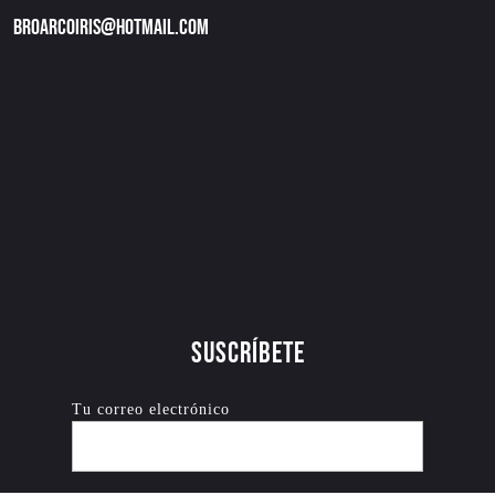
broarcoiris@hotmail.com
Suscríbete
Tu correo electrónico